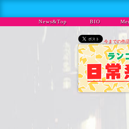
News&Top
BIO
Me
今までの作